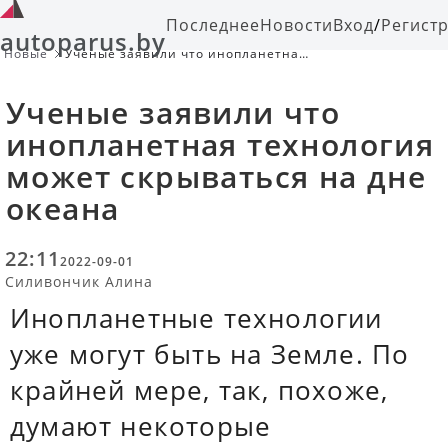
Последнее
Новости
Вход
/
Регист
autoparus.by
Новые
Ученые заявили что инопланетная
технология может скрываться на
дне океана
Ученые заявили что
инопланетная технология
может скрываться на дне
океана
22:11
2022-09-01
Силивончик Алина
Инопланетные технологии
уже могут быть на Земле. По
крайней мере, так, похоже,
думают некоторые