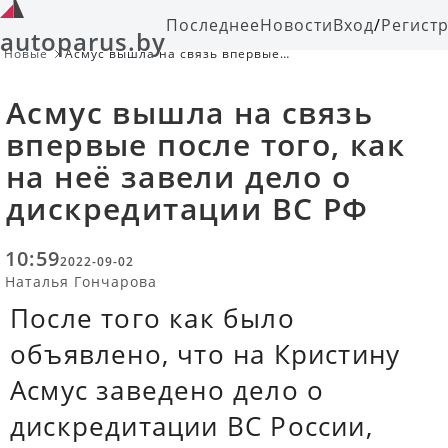
Последнее
Новости
Вход
/
Регист
autoparus.by
Новые
Асмус вышла на связь впервые
после того, как на неё завели дело
о дискредитации ВС РФ
Асмус вышла на связь
впервые после того, как
на неё завели дело о
дискредитации ВС РФ
10:59
2022-09-02
Наталья Гончарова
После того как было
объявлено, что на Кристину
Асмус заведено дело о
дискредитации ВС России,