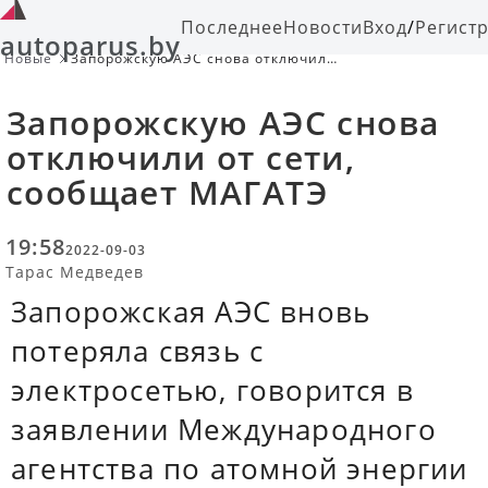
Последнее
Новости
Вход
/
Регист
autoparus.by
Новые
Запорожскую АЭС снова отключили
от сети, сообщает МАГАТЭ
Запорожскую АЭС снова
отключили от сети,
сообщает МАГАТЭ
19:58
2022-09-03
Тарас Медведев
Запорожская АЭС вновь
потеряла связь с
электросетью, говорится в
заявлении Международного
агентства по атомной энергии