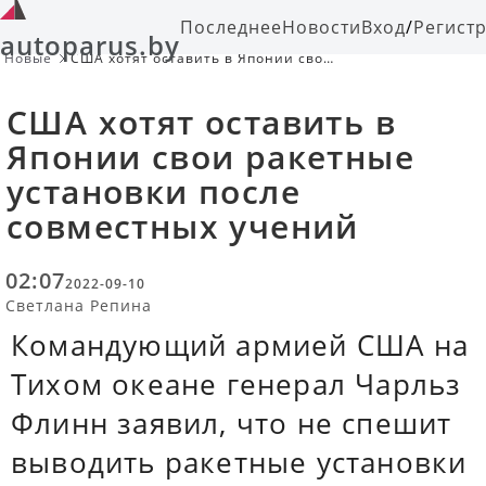
Последнее
Новости
Вход
/
Регист
autoparus.by
Новые
США хотят оставить в Японии свои
ракетные установки после
совместных учений
США хотят оставить в
Японии свои ракетные
установки после
совместных учений
02:07
2022-09-10
Светлана Репина
Командующий армией США на
Тихом океане генерал Чарльз
Флинн заявил, что не спешит
выводить ракетные установки