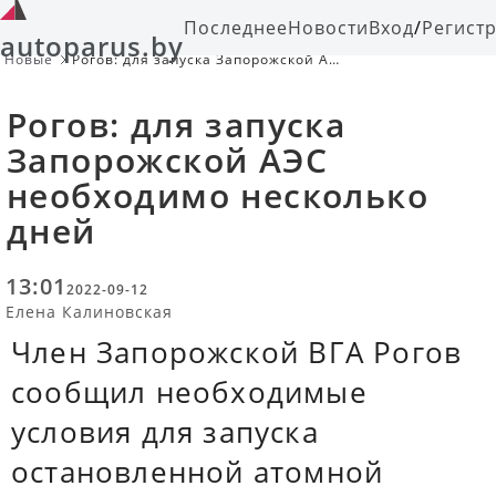
Последнее
Новости
Вход
/
Регист
autoparus.by
Новые
Рогов: для запуска Запорожской АЭС
необходимо несколько дней
Рогов: для запуска
Запорожской АЭС
необходимо несколько
дней
13:01
2022-09-12
Елена Калиновская
Член Запорожской ВГА Рогов
сообщил необходимые
условия для запуска
остановленной атомной