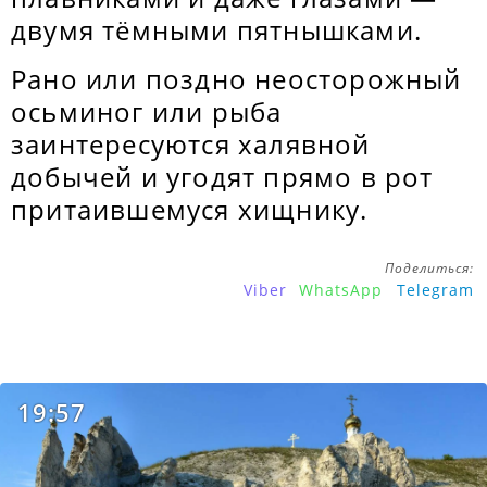
двумя тёмными пятнышками.
Рано или поздно неосторожный
осьминог или рыба
заинтересуются халявной
добычей и угодят прямо в рот
притаившемуся хищнику.
Поделиться:
Viber
WhatsApp
Telegram
19:57