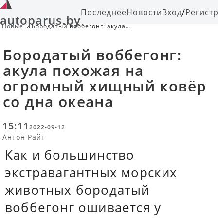
Последнее
Новости
Вход
/
Регист
autoparus.by
Новые
Бородатый воббегонг: акула
похожая на огромный хищный
ковёр со дна океана
Бородатый воббегонг:
акула похожая на
огромный хищный ковёр
со дна океана
15:11
2022-09-12
Антон Райт
Как и большинство
экстравагантных морских
животных бородатый
воббегонг ошивается у