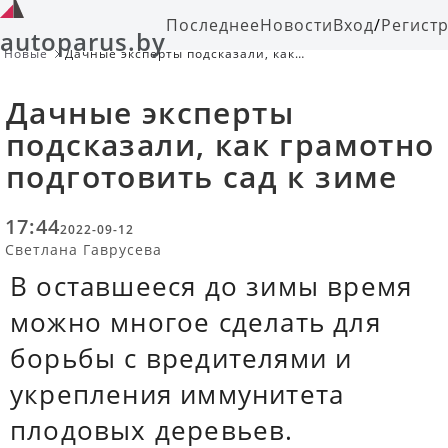
Последнее
Новости
Вход
/
Регист
autoparus.by
Новые
Дачные эксперты подсказали, как
грамотно подготовить сад к зиме
Дачные эксперты
подсказали, как грамотно
подготовить сад к зиме
17:44
2022-09-12
Светлана Гаврусева
В оставшееся до зимы время
можно многое сделать для
борьбы с вредителями и
укрепления иммунитета
плодовых деревьев.