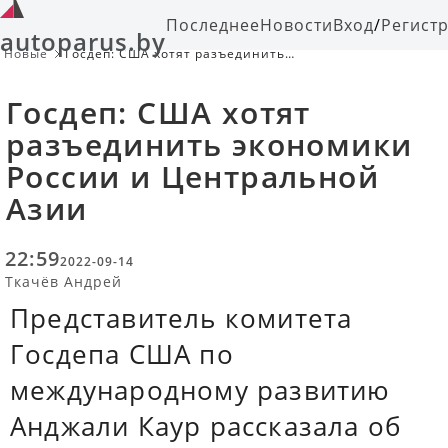
Последнее
Новости
Вход
/
Регист
autoparus.by
Новые
Госдеп: США хотят разъединить
экономики России и Центральной
Азии
Госдеп: США хотят
разъединить экономики
России и Центральной
Азии
22:59
2022-09-14
Ткачёв Андрей
Представитель комитета
Госдепа США по
международному развитию
Анджали Каур рассказала об