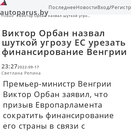
Последнее
Новости
Вход
/
Регист
autoparus.by
Новые
Виктор Орбан назвал шуткой угрозу
ЕС урезать финансирование
Венгрии
Виктор Орбан назвал
шуткой угрозу ЕС урезать
финансирование Венгрии
23:27
2022-09-17
Светлана Репина
Премьер-министр Венгрии
Виктор Орбан заявил, что
призыв Европарламента
сократить финансирование
его страны в связи с