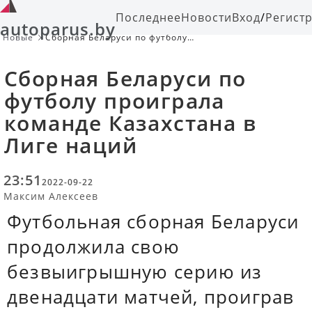
Последнее
Новости
Вход
/
Регист
autoparus.by
Новые
Сборная Беларуси по футболу
проиграла команде Казахстана в
Лиге наций
Сборная Беларуси по
футболу проиграла
команде Казахстана в
Лиге наций
23:51
2022-09-22
Максим Алексеев
Футбольная сборная Беларуси
продолжила свою
безвыигрышную серию из
двенадцати матчей, проиграв