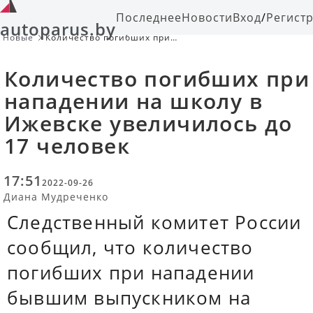
Последнее
Новости
Вход
/
Регист
autoparus.by
Новые
Количество погибших при
нападении на школу в Ижевске
увеличилось до 17 человек
Количество погибших при
нападении на школу в
Ижевске увеличилось до
17 человек
17:51
2022-09-26
Диана Мудреченко
Следственный комитет России
сообщил, что количество
погибших при нападении
бывшим выпускником на