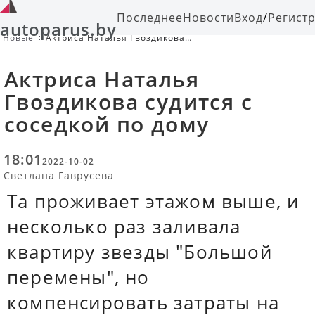
Последнее
Новости
Вход
/
Регист
autoparus.by
Новые
Актриса Наталья Гвоздикова
судится с соседкой по дому
Актриса Наталья
Гвоздикова судится с
соседкой по дому
18:01
2022-10-02
Светлана Гаврусева
Та проживает этажом выше, и
несколько раз заливала
квартиру звезды "Большой
перемены", но
компенсировать затраты на