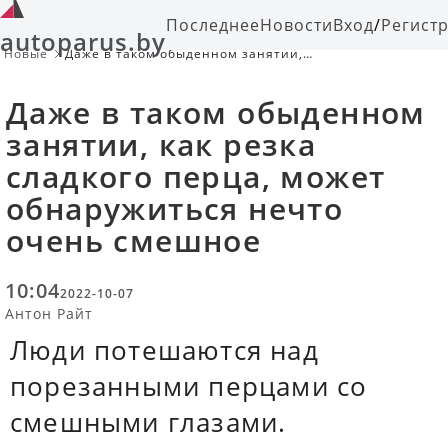
Последнее
Новости
Вход
/
Регист
autoparus.by
Новые
Даже в таком обыденном занятии,
как резка сладкого перца, может
обнаружиться нечто очень
Даже в таком обыденном
смешное
занятии, как резка
сладкого перца, может
обнаружиться нечто
очень смешное
10:04
2022-10-07
Антон Райт
Люди потешаются над
порезанными перцами со
смешными глазами.