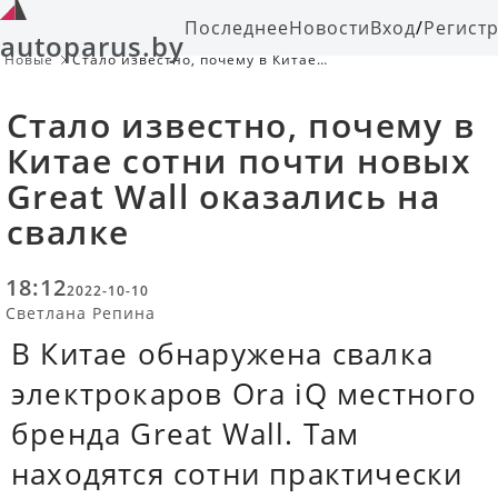
Последнее
Новости
Вход
/
Регист
autoparus.by
Новые
Стало известно, почему в Китае
сотни почти новых Great Wall
оказались на свалке
Стало известно, почему в
Китае сотни почти новых
Great Wall оказались на
свалке
18:12
2022-10-10
Светлана Репина
В Китае обнаружена свалка
электрокаров Ora iQ местного
бренда Great Wall. Там
находятся сотни практически