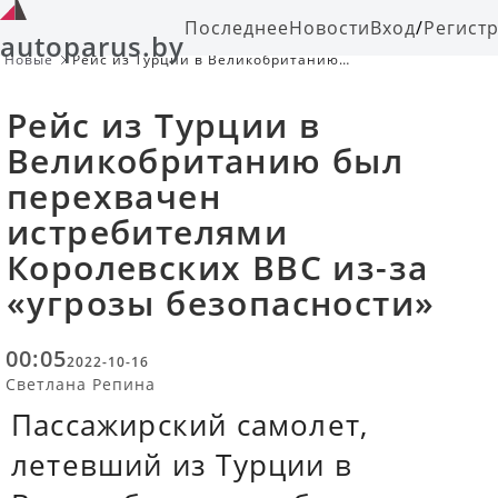
Последнее
Новости
Вход
/
Регист
autoparus.by
Новые
Рейс из Турции в Великобританию
был перехвачен истребителями
Королевских ВВС из-за «угрозы
Рейс из Турции в
безопасности»
Великобританию был
перехвачен
истребителями
Королевских ВВС из-за
«угрозы безопасности»
00:05
2022-10-16
Светлана Репина
Пассажирский самолет,
летевший из Турции в