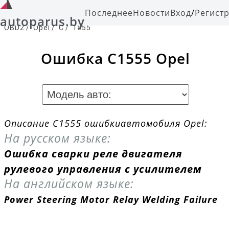
Последнее
Новости
Вход
/
Регист
autoparus.by
OBD2
/
Opel
/
C
/
1555
Ошибка C1555 Opel
Описание C1555 ошибкиавтомобиля Opel:
На русском языке:
Ошибка сварки реле двигателя
рулевого управления с усилителем
На английском языке:
Power Steering Motor Relay Welding Failure