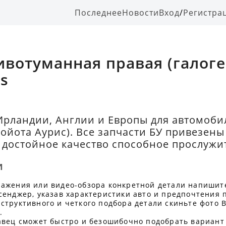
Последнее
Новости
Вход
/
Регистра
ивотуманная правая (галоге
is
Ирландии, Англии и Европы для автомобил
Тойота Аурис). Все запчасти БУ привезен
достойное качество способное прослужит
и
ражения или видео-обзора конкретной детали напишит
сенджер, указав характеристики авто и предпочтения 
структивного и четкого подбора детали скиньте фото В
.
авец сможет быстро и безошибочно подобрать вариант