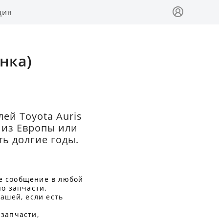
ция
нка)
ей Toyota Auris
ы из Европы или
ь долгие годы.
е сообщение в любой
по запчасти.
ашей, если есть
 запчасти,