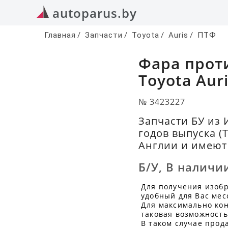
autoparus.by
Главная
/
Запчасти
/
Toyota
/
Auris
/
ПТФ
Фара прот
Toyota Aur
№ 3423227
Запчасти БУ из 
годов выпуска (
Англии и имеют 
Б/У
,
В наличи
Для получения изоб
удобный для Вас мес
Для максимально кон
таковая возможность
В таком случае прод