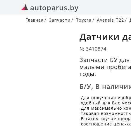
autoparus.by
Главная
/
Запчасти
/
Toyota
/
Avensis T22
/
Датчики да
№ 3410874
Запчасти БУ для
малыми пробега
годы.
Б/У
,
В наличи
Для получения изоб
удобный для Вас мес
Для максимально кон
таковая возможность
В таком случае прод
соотношение цена-ка