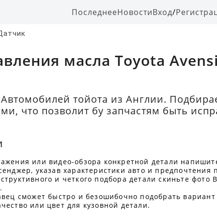
Последнее
Новости
Вход
/
Регистра
Датчик
вления масла Toyota Avensi
 Автомобилей тойота из Англии. Подбира
ми, что позволит бу запчастям быть исп
и
ражения или видео-обзора конкретной детали напишит
сенджер, указав характеристики авто и предпочтения 
структивного и четкого подбора детали скиньте фото В
.
авец сможет быстро и безошибочно подобрать вариант
чество или цвет для кузовной детали.