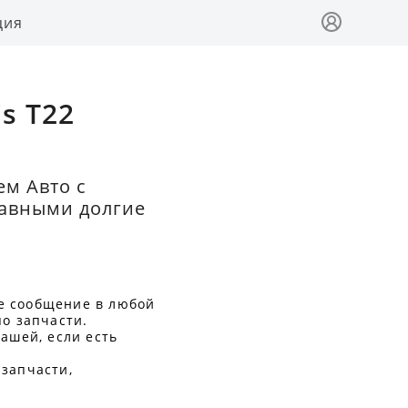
ция
s T22
ем Авто с
равными долгие
е сообщение в любой
по запчасти.
ашей, если есть
 запчасти,