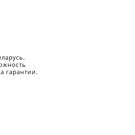
еларусь.
можность
а гарантии.