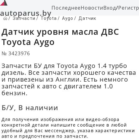
Последнее
Новости
Вход
/
Регист
autoparus.by
/
Запчасти
/
Toyota
/
Aygo
/
Датчик
Датчик уровня масла ДВС
Toyota Aygo
№ 3423976
Запчасти БУ для Toyota Aygo 1.4 турбо
дизель. Все запчасти хорошего качества
и привезены из Англии. Есть немного
запчастей к авто с двигателем 1.0
бензин.
Б/У
,
В наличии
Для получения изображения или видео-обзора
конкретной детали напишите сообщение в любой
удобный для Вас мессенджер, указав характеристики
авто и предпочтения по запчасти.