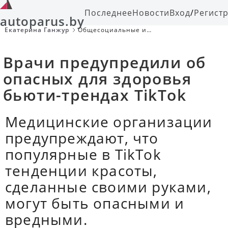
Последнее
Новости
Вход
/
Регист
autoparus.by
Екатерина Ганжур
Общесоциальные и
научнопопулярные темы, жизнь
знаменитых и интересных
личностей.
Врачи предупредили об
опасных для здоровья
бьюти-трендах TikTok
Медицинские организации
предупреждают, что
популярные в TikTok
тенденции красоты,
сделанные своими руками,
могут быть опасными и
вредными.