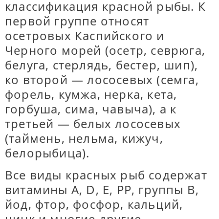
классификация красной рыбы. К
первой группе относят
осетровых Каспийского и
Черного морей (осетр, севрюга,
белуга, стерлядь, бестер, шип),
ко второй — лососевых (семга,
форель, кумжа, нерка, кета,
горбуша, сима, чавыча), а к
третьей — белых лососевых
(таймень, нельма, кижуч,
белорыбица).
Все виды красных рыб содержат
витамины A, D, E, PP, группы B,
йод, фтор, фосфор, кальций,
цинк и многие другие