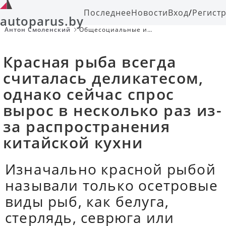
Последнее
Новости
Вход
/
Регист
autoparus.by
Антон Смоленский
Общесоциальные и
научнопопулярные темы, жизнь
знаменитых и интересных
личностей.
Красная рыба всегда
считалась деликатесом,
однако сейчас спрос
вырос в несколько раз из-
за распространения
китайской кухни
Изначально красной рыбой
называли только осетровые
виды рыб, как белуга,
стерлядь, севрюга или