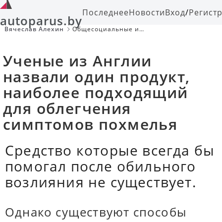
Последнее
Новости
Вход
/
Регист
autoparus.by
Вячеслав Алехин
Общесоциальные и
научнопопулярные темы, жизнь
знаменитых и интересных
личностей.
Ученые из Англии
назвали один продукт,
наиболее подходящий
для облегчения
симптомов похмелья
Средство которые всегда бы
помогал после обильного
возлияния не существует.
Однако существуют способы