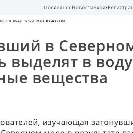
Последнее
Новости
Вход
/
Регистра
лят в воду токсичные вещества
вший в Северно
ь выделят в воду
ные вещества
дователей, изучающая затонувш
 Северном море в результате в