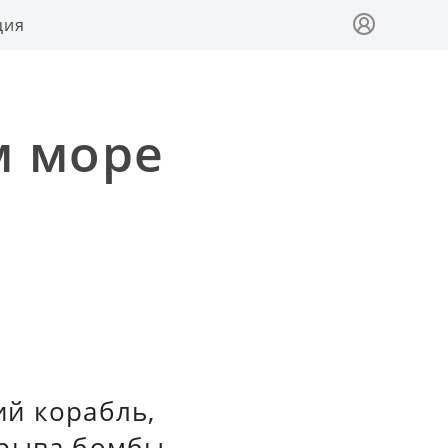
ция
м море
ий корабль,
зрыва бомбы