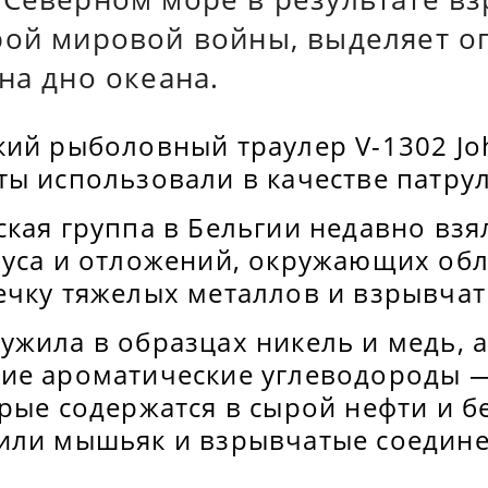
рой мировой войны, выделяет о
на дно океана.
кий рыболовный траулер V-1302 Jo
ты использовали в качестве патру
ская группа в Бельгии недавно вз
пуса и отложений, окружающих обл
ечку тяжелых металлов и взрывчат
жила в образцах никель и медь, а
ие ароматические углеводороды 
рые содержатся в сырой нефти и б
или мышьяк и взрывчатые соедине