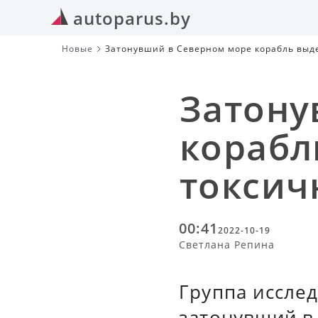
autoparus.by
Новые
Затонувший в Северном море корабль выде
Затону
корабл
токсич
00:41
2022-10-19
Светлана Репина
Группа иссле
затонувший в