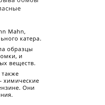
пасные
hn Mahn,
льного катера.
яла образцы
омки, и
ых веществ.
 также
— химические
ензине. Они
ния.