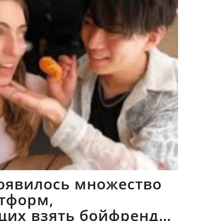
оявилось множество
тформ,
щих взять бойфрендов