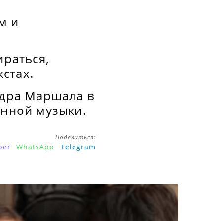
м и
ираться,
стах.
ндра Маршала в
енной музыки.
Поделиться:
ber
WhatsApp
Telegram