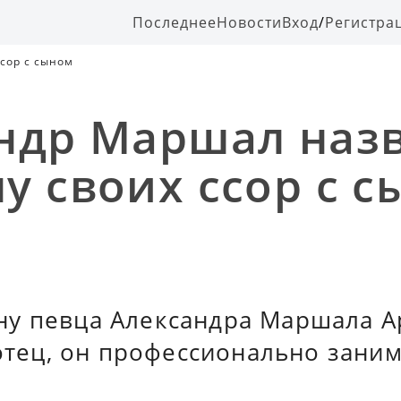
Последнее
Новости
Вход
/
Регистра
сор с сыном
ндр Маршал наз
у своих ссор с 
у певца Александра Маршала А
 отец, он профессионально зани