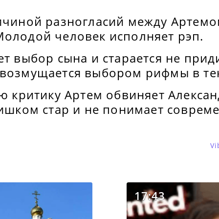
ричиной разногласий между Артемо
Молодой человек исполняет рэп.
ет выбор сына и старается не прид
 возмущается выбором рифмы в тек
ую критику Артем обвиняет Алекса
лишком стар и не понимает соврем
Vi
17:43