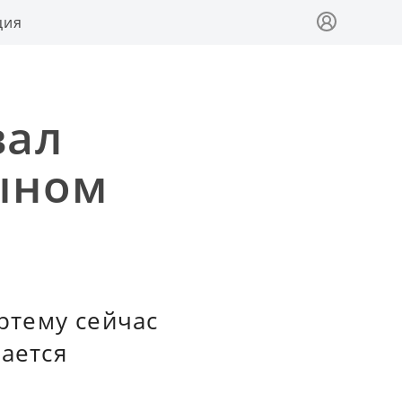
ция
вал
сыном
ртему сейчас
мается