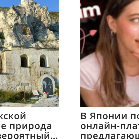
жской
В Японии п
где природа
онлайн-пла
вероятный
предлагаю