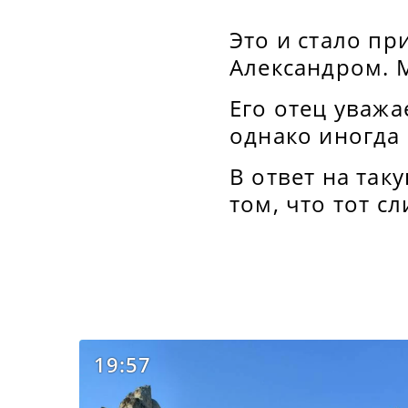
Это и стало п
Александром. 
Его отец уважа
однако иногда
В ответ на так
том, что тот с
19:57