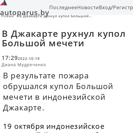
Последнее
Новости
Вход
/
Регист
autoparus.by
Новые
В Джакарте рухнул купол Большой
мечети
В Джакарте рухнул купол
Большой мечети
17:29
2022-10-19
Диана Мудреченко
В результате пожара
обрушался купол Большой
мечети в индонезийской
Джакарте.
19 октября индонезийское