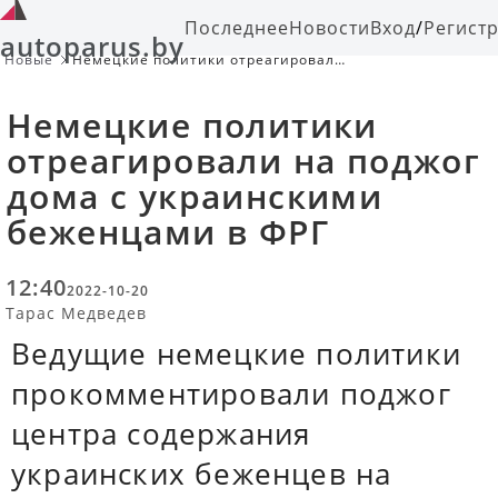
Последнее
Новости
Вход
/
Регист
autoparus.by
Новые
Немецкие политики отреагировали
на поджог дома с украинскими
беженцами в ФРГ
Немецкие политики
отреагировали на поджог
дома с украинскими
беженцами в ФРГ
12:40
2022-10-20
Тарас Медведев
Ведущие немецкие политики
прокомментировали поджог
центра содержания
украинских беженцев на