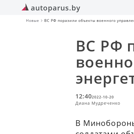
autoparus.by
Новые
ВС РФ поразили объекты военного управле
ВС РФ 
военно
энерге
12:40
2022-10-20
Диана Мудреченко
В Минобороны
солдатами об