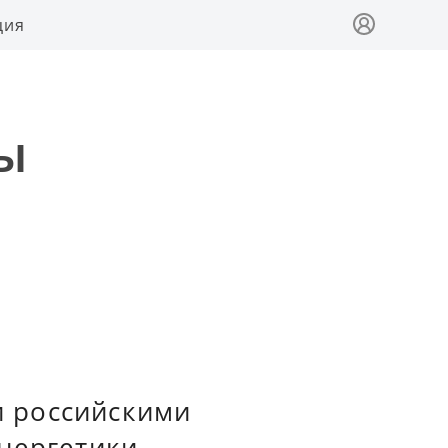
ция
ы
 российскими
энергетики