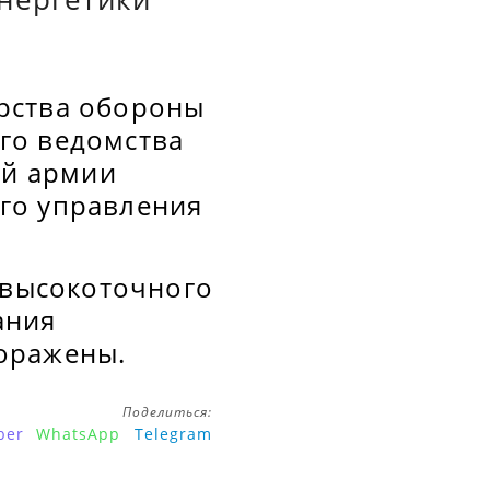
рства обороны
го ведомства
ой армии
го управления
 высокоточного
ания
оражены.
Поделиться:
ber
WhatsApp
Telegram