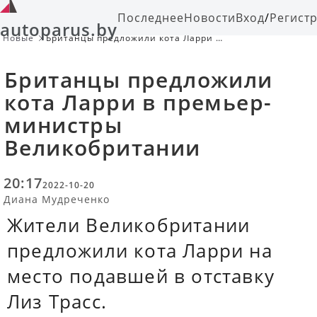
Последнее
Новости
Вход
/
Регист
autoparus.by
Новые
Британцы предложили кота Ларри в
премьер-министры
Великобритании
Британцы предложили
кота Ларри в премьер-
министры
Великобритании
20:17
2022-10-20
Диана Мудреченко
Жители Великобритании
предложили кота Ларри на
место подавшей в отставку
Лиз Трасс.