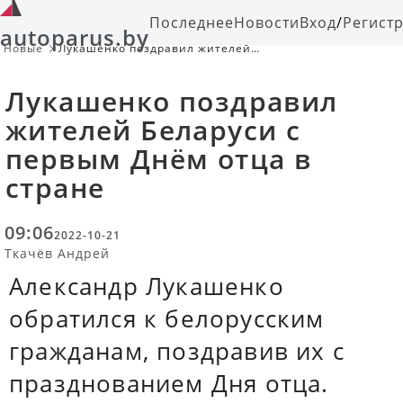
Последнее
Новости
Вход
/
Регист
autoparus.by
Новые
Лукашенко поздравил жителей
Беларуси с первым Днём отца в
стране
Лукашенко поздравил
жителей Беларуси с
первым Днём отца в
стране
09:06
2022-10-21
Ткачёв Андрей
Александр Лукашенко
обратился к белорусским
гражданам, поздравив их с
празднованием Дня отца.