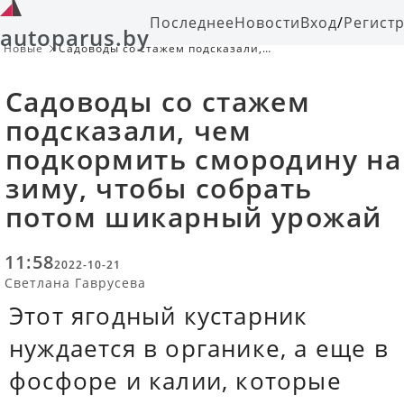
Последнее
Новости
Вход
/
Регист
autoparus.by
Новые
Садоводы со стажем подсказали,
чем подкормить смородину на
зиму, чтобы собрать потом
Садоводы со стажем
шикарный урожай
подсказали, чем
подкормить смородину на
зиму, чтобы собрать
потом шикарный урожай
11:58
2022-10-21
Светлана Гаврусева
Этот ягодный кустарник
нуждается в органике, а еще в
фосфоре и калии, которые