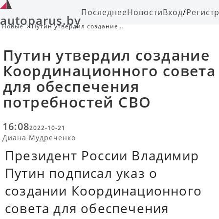
Последнее
Новости
Вход
/
Регист
autoparus.by
Новые
Путин утвердил создание
Координационного совета для
обеспечения потребностей СВО
Путин утвердил создание
Координационного совета
для обеспечения
потребностей СВО
16:08
2022-10-21
Диана Мудреченко
Президент России Владимир
Путин подписал указ о
создании Координационного
совета для обеспечения