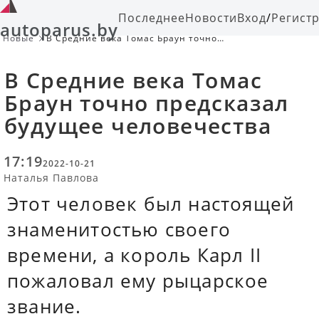
Последнее
Новости
Вход
/
Регист
autoparus.by
Новые
В Средние века Томас Браун точно
предсказал будущее человечества
В Средние века Томас
Браун точно предсказал
будущее человечества
17:19
2022-10-21
Наталья Павлова
Этот человек был настоящей
знаменитостью своего
времени, а король Карл II
пожаловал ему рыцарское
звание.