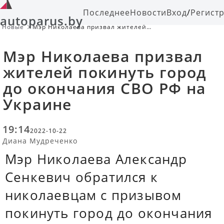
Последнее
Новости
Вход
/
Регист
autoparus.by
Новые
Мэр Николаева призвал жителей
покинуть город до окончания СВО
РФ на Украине
Мэр Николаева призвал
жителей покинуть город
до окончания СВО РФ на
Украине
19:14
2022-10-22
Диана Мудреченко
Мэр Николаева Александр
Сенкевич обратился к
николаевцам с призывом
покинуть город до окончания