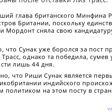
вший глава британского Минфина Р
тров Британии, поскольку единст
и Мордонт сняла свою кандидатуру
 что Сунак уже боролся за пост п
 Трасс, однако та победила, сумев
сти лишь 44 дня.
рно, что Риши Сунак является пер
икобритании индийского происхо
 политиком на этом посту в стран
Vi