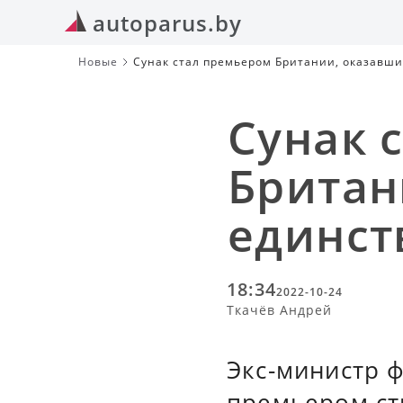
autoparus.by
Новые
Сунак стал премьером Британии, оказавш
Сунак 
Британ
единст
18:34
2022-10-24
Ткачёв Андрей
Экс-министр 
премьером стр