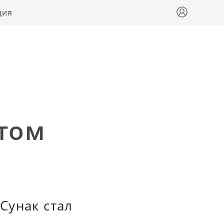
ция
том
Сунак стал