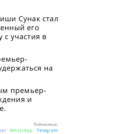
иши Сунак стал
венный его
 с участия в
ремьер-
 удержаться на
вым премьер-
ждения и
е.
Поделиться:
ber
WhatsApp
Telegram