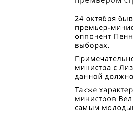
24 октября бы
премьер-минис
оппонент Пенн
выборах.
Примечательно,
министра с Лиз
данной должно
Также характе
министров Вел
самым молодым