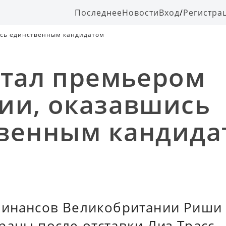
Последнее
Новости
Вход
/
Регистра
ись единственным кандидатом
стал премьером
ии, оказавшись
венным кандида
финансов Великобритании Риши 
аны после отставки Лиз Трасс.