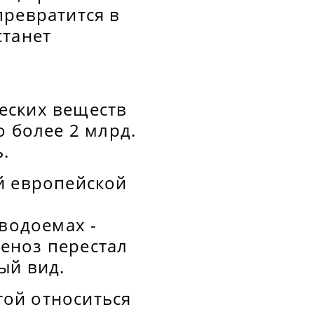
превратится в
станет
еских веществ
о более 2 млрд.
.
й европейской
 водоемах -
еноз перестал
ый вид.
ой относиться