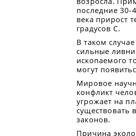
возросла. При
последние 30-4
века прирост т
градусов С.
В таком случае
сильные ливни,
ископаемого то
могут появить
Мировое научно
конфликт челов
угрожает на пл
существовать 
законов.
Причина эколо