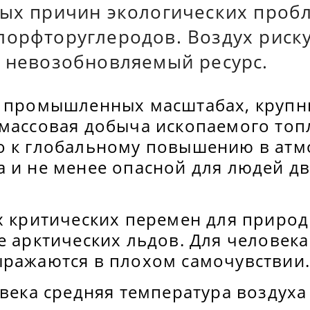
ных причин экологических пробл
лорфторуглеродов. Воздух риск
в невозобновляемый ресурс.
в промышленных масштабах, крупн
массовая добыча ископаемого топл
о к глобальному повышению в атм
а и не менее опасной для людей д
х критических перемен для природ
е арктических льдов. Для человека
ыражаются в плохом самочувствии
 века средняя температура воздуха