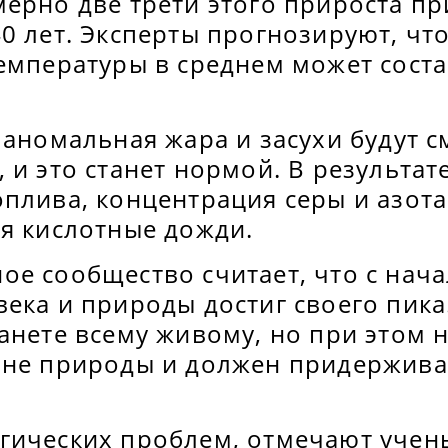
мерно две трети этого прироста п
0 лет. Эксперты прогнозируют, что
емпературы в среднем может соста
 аномальная жара и засухи будут с
 и это станет нормой. В результат
плива, концентрация серы и азота
ся кислотные дожди.
е сообщество считает, что с нача
ека и природы достиг своего пика
анете всему живому, но при этом 
вне природы и должен придержива
гических проблем, отмечают учены