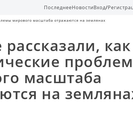
Последнее
Новости
Вход
/
Регистра
облемы мирового масштаба отражаются на землянах
 рассказали, как
ические пробле
го масштаба
ются на земляна