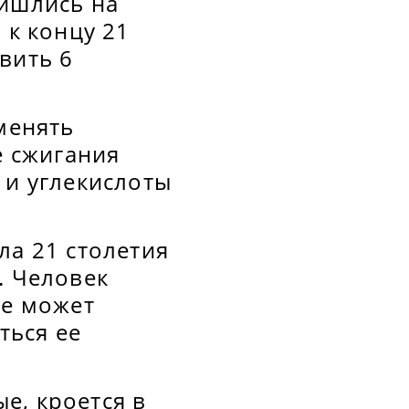
ришлись на
 к концу 21
вить 6
менять
е сжигания
 и углекислоты
ла 21 столетия
. Человек
не может
ться ее
е, кроется в