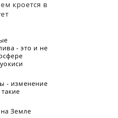
ем кроется в
ует
ые
ива - это и не
осфере
вуокиси
ы - изменение
 такие
.
 на Земле