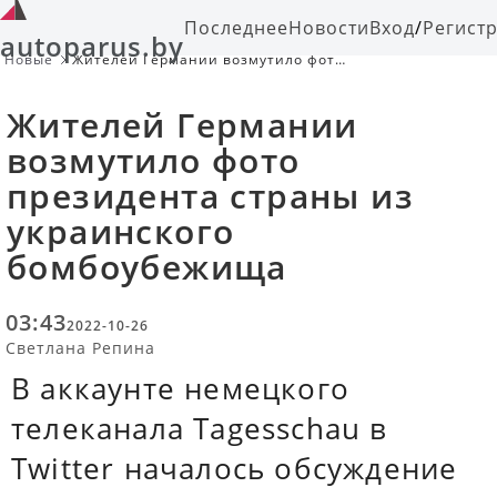
Последнее
Новости
Вход
/
Регист
autoparus.by
Новые
Жителей Германии возмутило фото
президента страны из украинского
бомбоубежища
Жителей Германии
возмутило фото
президента страны из
украинского
бомбоубежища
03:43
2022-10-26
Светлана Репина
В аккаунте немецкого
телеканала Tagesschau в
Twitter началось обсуждение