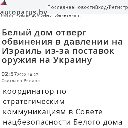
Последнее
Новости
Вход
/
Регист
autoparus.by
Новые
Белый дом отверг обвинения в
давлении на Израиль из-за
поставок оружия на Украину
Белый дом отверг
обвинения в давлении на
Израиль из-за поставок
оружия на Украину
02:57
2022-10-27
Светлана Репина
координатор по
стратегическим
коммуникациям в Совете
нацбезопасности Белого дома