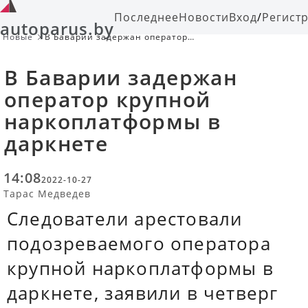
Последнее
Новости
Вход
/
Регист
autoparus.by
Новые
В Баварии задержан оператор
крупной наркоплатформы в
даркнете
В Баварии задержан
оператор крупной
наркоплатформы в
даркнете
14:08
2022-10-27
Тарас Медведев
Следователи арестовали
подозреваемого оператора
крупной наркоплатформы в
даркнете, заявили в четверг