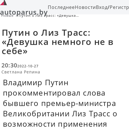
Последнее
Новости
Вход
/
Регист
autoparus.by
Новые
Путин о Лиз Трасс: «Девушка
немного не в себе»
Путин о Лиз Трасс:
«Девушка немного не в
себе»
20:30
2022-10-27
Светлана Репина
Владимир Путин
прокомментировал слова
бывшего премьер-министра
Великобритании Лиз Трасс о
возможности применения