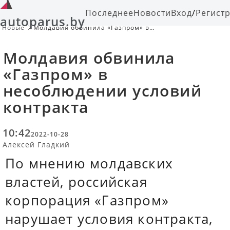
Последнее
Новости
Вход
/
Регист
autoparus.by
Новые
Молдавия обвинила «Газпром» в
несоблюдении условий контракта
Молдавия обвинила
«Газпром» в
несоблюдении условий
контракта
10:42
2022-10-28
Алексей Гладкий
По мнению молдавских
властей, российская
корпорация «Газпром»
нарушает условия контракта,