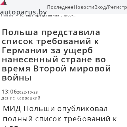
Последнее
Новости
Вход
/
Регист
autoparus.by
Новые
Польша представила список
требований к Германии за ущерб
нанесенный стране во время
Польша представила
Второй мировой войны
список требований к
Германии за ущерб
нанесенный стране во
время Второй мировой
войны
13:06
2022-10-28
Денис Карвацкий
МИД Польши опубликовал
полный список требований к