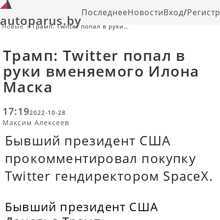
Последнее
Новости
Вход
/
Регист
autoparus.by
Новые
Трамп: Twitter попал в руки
вменяемого Илона Маска
Трамп: Twitter попал в
руки вменяемого Илона
Маска
17:19
2022-10-28
Максим Алексеев
Бывший президент США
прокомментировал покупку
Twitter гендиректором SpaceX.
Бывший президент США