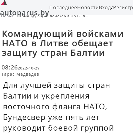
Последнее
Новости
Вход
/
Регист
autoparus.by
Новые
Командующий войсками НАТО в
Литве обещает защиту стран
Балтии
Командующий войсками
НАТО в Литве обещает
защиту стран Балтии
08:26
2022-10-29
Тарас Медведев
Для лучшей защиты стран
Балтии и укрепления
восточного фланга НАТО,
Бундесвер уже пять лет
руководит боевой группой