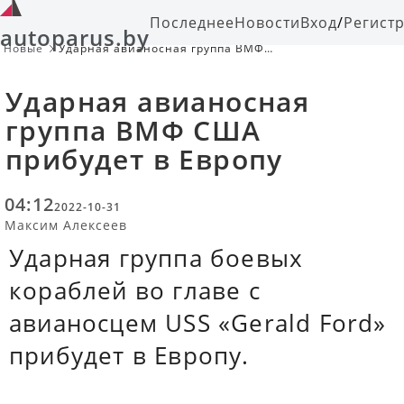
Последнее
Новости
Вход
/
Регист
autoparus.by
Новые
Ударная авианосная группа ВМФ
США прибудет в Европу
Ударная авианосная
группа ВМФ США
прибудет в Европу
04:12
2022-10-31
Максим Алексеев
Ударная группа боевых
кораблей во главе с
авианосцем USS «Gerald Ford»
прибудет в Европу.