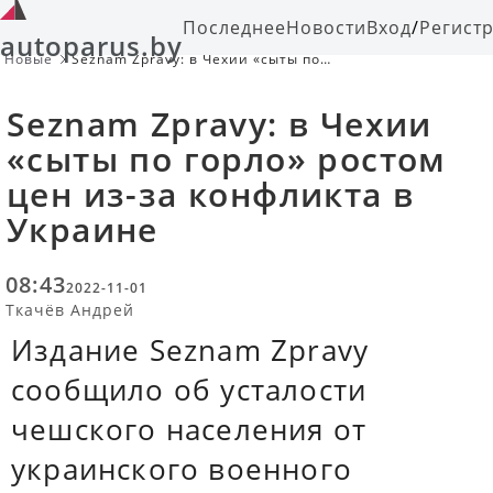
Последнее
Новости
Вход
/
Регист
autoparus.by
Новые
Seznam Zpravy: в Чехии «сыты по
горло» ростом цен из-за конфликта
в Украине
Seznam Zpravy: в Чехии
«сыты по горло» ростом
цен из-за конфликта в
Украине
08:43
2022-11-01
Ткачёв Андрей
Издание Seznam Zpravy
сообщило об усталости
чешского населения от
украинского военного