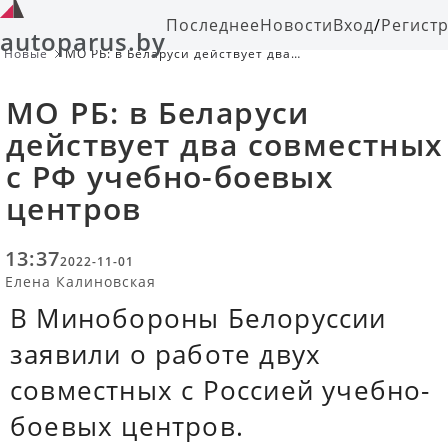
Последнее
Новости
Вход
/
Регист
autoparus.by
Новые
МО РБ: в Беларуси действует два
совместных с РФ учебно-боевых
центров
МО РБ: в Беларуси
действует два совместных
с РФ учебно-боевых
центров
13:37
2022-11-01
Елена Калиновская
В Минобороны Белоруссии
заявили о работе двух
совместных с Россией учебно-
боевых центров.