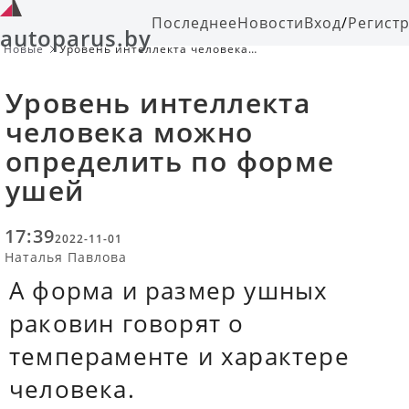
Последнее
Новости
Вход
/
Регист
autoparus.by
Новые
Уровень интеллекта человека
можно определить по форме ушей
Уровень интеллекта
человека можно
определить по форме
ушей
17:39
2022-11-01
Наталья Павлова
А форма и размер ушных
раковин говорят о
темпераменте и характере
человека.