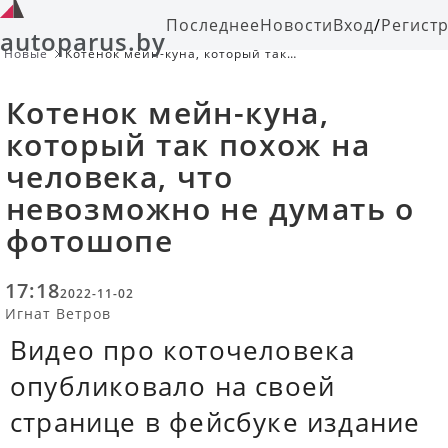
Последнее
Новости
Вход
/
Регист
autoparus.by
Новые
Котенок мейн-куна, который так
похож на человека, что невозможно
не думать о фотошопе
Котенок мейн-куна,
который так похож на
человека, что
невозможно не думать о
фотошопе
17:18
2022-11-02
Игнат Ветров
Видео про коточеловека
опубликовало на своей
странице в фейсбуке издание