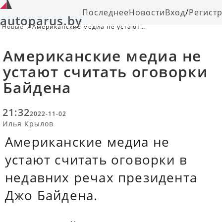
Последнее
Новости
Вход
/
Регист
autoparus.by
Новые
Американские медиа не устают
считать оговорки Байдена
Американские медиа не
устают считать оговорки
Байдена
21:32
2022-11-02
Илья Крылов
Американские медиа не
устают считать оговорки в
недавних речах президента
Джо Байдена.