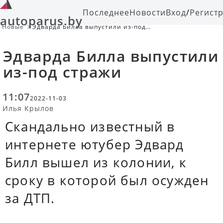
Последнее
Новости
Вход
/
Регист
autoparus.by
Новые
Эдварда Билла выпустили из-под
стражи
Эдварда Билла выпустили
из-под стражи
11:07
2022-11-03
Илья Крылов
Скандально известный в
интернете ютубер Эдвард
Билл вышел из колонии, к
сроку в которой был осужден
за ДТП.